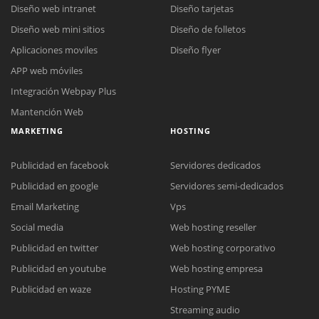
Diseño web intranet
Diseño tarjetas
Diseño web mini sitios
Diseño de folletos
Aplicaciones moviles
Diseño flyer
APP web móviles
Integración Webpay Plus
Mantención Web
MARKETING
HOSTING
Publicidad en facebook
Servidores dedicados
Publicidad en google
Servidores semi-dedicados
Email Marketing
Vps
Social media
Web hosting reseller
Publicidad en twitter
Web hosting corporativo
Reunión online
Publicidad en youtube
Web hosting empresa
Nuestros ejecutivos le enviarán un correo electrónico con el enlace a
Chat Online
Publicidad en waze
Hosting PYME
Meet para la reunión online.
Cotización
Streaming audio
Todos nuestros ejecutivos están fuera de línea. Complete el formulario