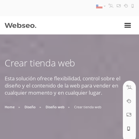
08:30 AM A 17:30 PM
ventas@webseo.cl
Crear tienda web
09:30 AM A 18:30 PM
soporte@webseo.cl
Esta solución ofrece flexibilidad, control sobre el
diseño y el contenido de la web para vender en
cualquier momento y en cualquier lugar.
Home
Diseño
Diseño web
Crear tienda web
ABRIR TICKET