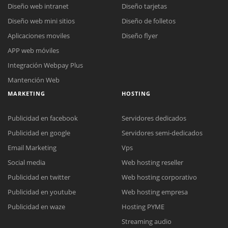
Diseño web intranet
Diseño tarjetas
Diseño web mini sitios
Diseño de folletos
Aplicaciones moviles
Diseño flyer
APP web móviles
Integración Webpay Plus
Mantención Web
MARKETING
HOSTING
Publicidad en facebook
Servidores dedicados
Publicidad en google
Servidores semi-dedicados
Email Marketing
Vps
Social media
Web hosting reseller
Publicidad en twitter
Web hosting corporativo
Reunión online
Publicidad en youtube
Web hosting empresa
Nuestros ejecutivos le enviarán un correo electrónico con el enlace a
Chat Online
Publicidad en waze
Hosting PYME
Meet para la reunión online.
Cotización
Streaming audio
Todos nuestros ejecutivos están fuera de línea. Complete el formulario