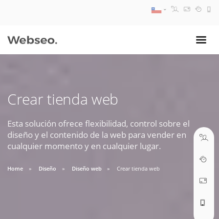
08:30 AM A 17:30 PM
ventas@webseo.cl
Crear tienda web
09:30 AM A 18:30 PM
soporte@webseo.cl
Esta solución ofrece flexibilidad, control sobre el
diseño y el contenido de la web para vender en
cualquier momento y en cualquier lugar.
Home
Diseño
Diseño web
Crear tienda web
ABRIR TICKET