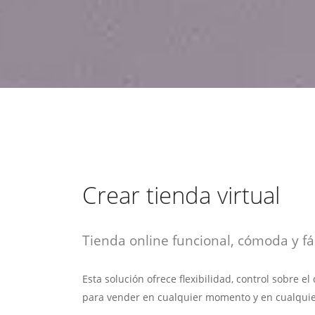
estrategia de
¡COTIZA AQUÍ!
DESDE $15 UF.
HABLAR CON EJECUTIVO
marketing digital.
DESDE $300 UF.
ASESORATE POR UN EXPERTO
Crear tienda virtual
Tienda online funcional, cómoda y fác
Esta solución ofrece flexibilidad, control sobre e
para vender en cualquier momento y en cualquie