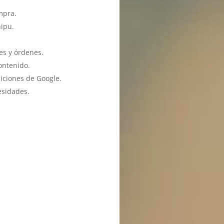
mpra.
hipu.
es y órdenes.
ontenido.
iciones de Google.
esidades.