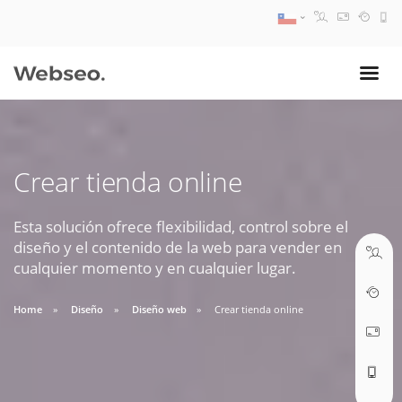
08:30 AM A 17:30 PM
ventas@webseo.cl
Crear tienda online
09:30 AM A 18:30 PM
soporte@webseo.cl
Esta solución ofrece flexibilidad, control sobre el
diseño y el contenido de la web para vender en
cualquier momento y en cualquier lugar.
Home
Diseño
Diseño web
Crear tienda online
ABRIR TICKET