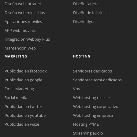
Diseño web intranet
Diseño tarjetas
Diseño web mini sitios
Diseño de folletos
Aplicaciones moviles
Diseño flyer
APP web móviles
Integración Webpay Plus
Mantención Web
MARKETING
HOSTING
Publicidad en facebook
Servidores dedicados
Publicidad en google
Servidores semi-dedicados
Email Marketing
Vps
Social media
Web hosting reseller
Publicidad en twitter
Web hosting corporativo
Reunión online
Publicidad en youtube
Web hosting empresa
Nuestros ejecutivos le enviarán un correo electrónico con el enlace a
Chat Online
Publicidad en waze
Hosting PYME
Meet para la reunión online.
Cotización
Streaming audio
Todos nuestros ejecutivos están fuera de línea. Complete el formulario