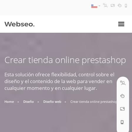
08:30 AM A 17:30 PM
ventas@webseo.cl
Crear tienda online prestashop
09:30 AM A 18:30 PM
soporte@webseo.cl
Esta solución ofrece flexibilidad, control sobre el
diseño y el contenido de la web para vender en
cualquier momento y en cualquier lugar.
Home
Diseño
Diseño web
Crear tienda online prestashop
ABRIR TICKET