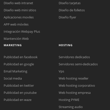
Diseño web intranet
Diseño tarjetas
Diseño web mini sitios
Diseño de folletos
Aplicaciones moviles
Diseño flyer
APP web móviles
Integración Webpay Plus
Mantención Web
MARKETING
HOSTING
Publicidad en facebook
Servidores dedicados
Publicidad en google
Servidores semi-dedicados
Email Marketing
Vps
Social media
Web hosting reseller
Publicidad en twitter
Web hosting corporativo
Reunión online
Publicidad en youtube
Web hosting empresa
Nuestros ejecutivos le enviarán un correo electrónico con el enlace a
Chat Online
Publicidad en waze
Hosting PYME
Meet para la reunión online.
Cotización
Streaming audio
Todos nuestros ejecutivos están fuera de línea. Complete el formulario