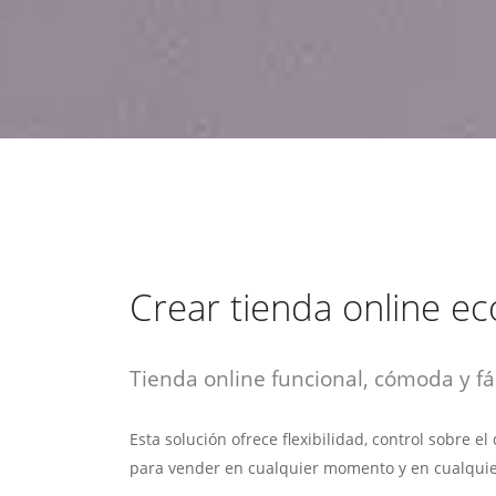
estrategia de
¡COTIZA AQUÍ!
DESDE $15 UF.
HABLAR CON EJECUTIVO
marketing digital.
DESDE $300 UF.
ASESORATE POR UN EXPERTO
Crear tienda online 
Tienda online funcional, cómoda y fác
Esta solución ofrece flexibilidad, control sobre e
para vender en cualquier momento y en cualquie