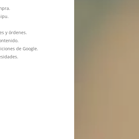
mpra.
hipu.
es y órdenes.
ontenido.
iciones de Google.
esidades.