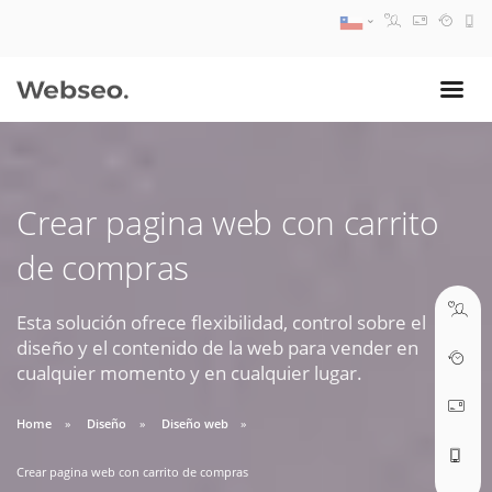
08:30 AM A 17:30 PM
ventas@webseo.cl
Crear pagina web con carrito
09:30 AM A 18:30 PM
de compras
soporte@webseo.cl
Esta solución ofrece flexibilidad, control sobre el
diseño y el contenido de la web para vender en
cualquier momento y en cualquier lugar.
ABRIR TICKET
Home
Diseño
Diseño web
Crear pagina web con carrito de compras