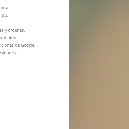
mpra.
hipu.
es y órdenes.
ontenido.
iciones de Google.
esidades.