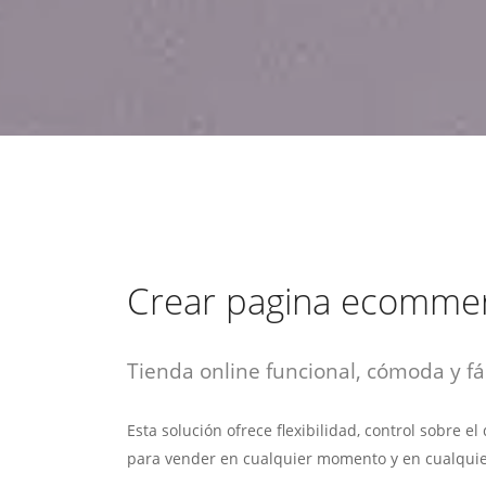
estrategia de
¡COTIZA AQUÍ!
DESDE $15 UF.
HABLAR CON EJECUTIVO
marketing digital.
DESDE $300 UF.
ASESORATE POR UN EXPERTO
Crear pagina ecomme
Tienda online funcional, cómoda y fác
Esta solución ofrece flexibilidad, control sobre e
para vender en cualquier momento y en cualquie