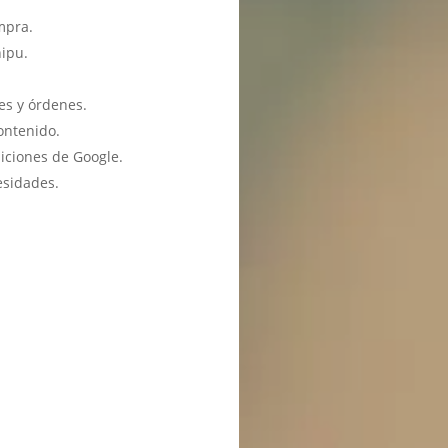
mpra.
hipu.
es y órdenes.
ontenido.
iciones de Google.
esidades.