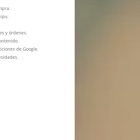
mpra.
hipu.
es y órdenes.
ontenido.
iciones de Google.
esidades.