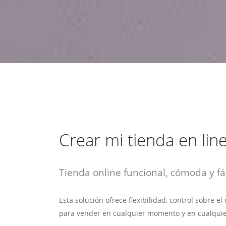
estrategia de
¡COTIZA AQUÍ!
DESDE $15 UF.
HABLAR CON EJECUTIVO
marketing digital.
DESDE $300 UF.
ASESORATE POR UN EXPERTO
Crear mi tienda en lin
Tienda online funcional, cómoda y fác
Esta solución ofrece flexibilidad, control sobre e
para vender en cualquier momento y en cualquie