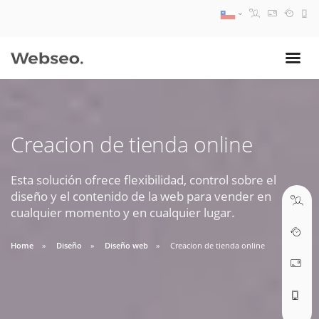
08:30 AM A 17:30 PM
ventas@webseo.cl
Creacion de tienda online
09:30 AM A 18:30 PM
soporte@webseo.cl
Esta solución ofrece flexibilidad, control sobre el
diseño y el contenido de la web para vender en
cualquier momento y en cualquier lugar.
Home
Diseño
Diseño web
Creacion de tienda online
ABRIR TICKET