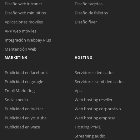
Diseño web intranet
Diseño tarjetas
Diseño web mini sitios
Diseño de folletos
Aplicaciones moviles
Diseño flyer
APP web móviles
Integración Webpay Plus
Mantención Web
MARKETING
HOSTING
Publicidad en facebook
Servidores dedicados
Publicidad en google
Servidores semi-dedicados
Email Marketing
Vps
Social media
Web hosting reseller
Publicidad en twitter
Web hosting corporativo
Reunión online
Publicidad en youtube
Web hosting empresa
Nuestros ejecutivos le enviarán un correo electrónico con el enlace a
Chat Online
Publicidad en waze
Hosting PYME
Meet para la reunión online.
Cotización
Streaming audio
Todos nuestros ejecutivos están fuera de línea. Complete el formulario