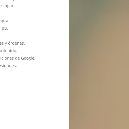
r lugar.
mpra.
hipu.
es y órdenes.
ontenido.
iciones de Google.
esidades.