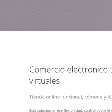
estrategia de
¡COTIZA AQUÍ!
DESDE $15 UF.
HABLAR CON EJECUTIVO
marketing digital.
DESDE $300 UF.
ASESORATE POR UN EXPERTO
Comercio electronico 
virtuales
Tienda online funcional, cómoda y fác
Esta solución ofrece flexibilidad, control sobre e