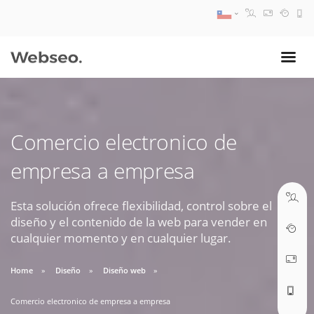
08:30 AM A 17:30 PM
ventas@webseo.cl
Comercio electronico de
09:30 AM A 18:30 PM
empresa a empresa
soporte@webseo.cl
Esta solución ofrece flexibilidad, control sobre el
diseño y el contenido de la web para vender en
cualquier momento y en cualquier lugar.
ABRIR TICKET
Home
Diseño
Diseño web
Comercio electronico de empresa a empresa