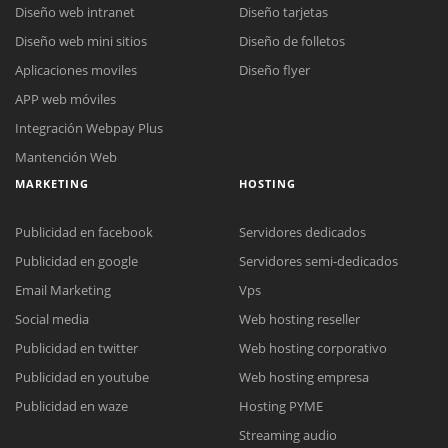
Diseño web intranet
Diseño tarjetas
Diseño web mini sitios
Diseño de folletos
Aplicaciones moviles
Diseño flyer
APP web móviles
Integración Webpay Plus
Mantención Web
MARKETING
HOSTING
Publicidad en facebook
Servidores dedicados
Publicidad en google
Servidores semi-dedicados
Email Marketing
Vps
Social media
Web hosting reseller
Publicidad en twitter
Web hosting corporativo
Reunión online
Publicidad en youtube
Web hosting empresa
Nuestros ejecutivos le enviarán un correo electrónico con el enlace a
Chat Online
Publicidad en waze
Hosting PYME
Meet para la reunión online.
Cotización
Streaming audio
Todos nuestros ejecutivos están fuera de línea. Complete el formulario