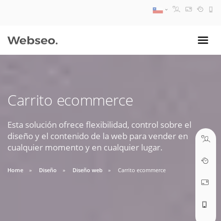
08:30 AM A 17:30 PM
ventas@webseo.cl
Carrito ecommerce
09:30 AM A 18:30 PM
soporte@webseo.cl
Esta solución ofrece flexibilidad, control sobre el
diseño y el contenido de la web para vender en
cualquier momento y en cualquier lugar.
Home
Diseño
Diseño web
Carrito ecommerce
ABRIR TICKET