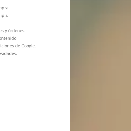
mpra.
hipu.
es y órdenes.
ontenido.
iciones de Google.
esidades.