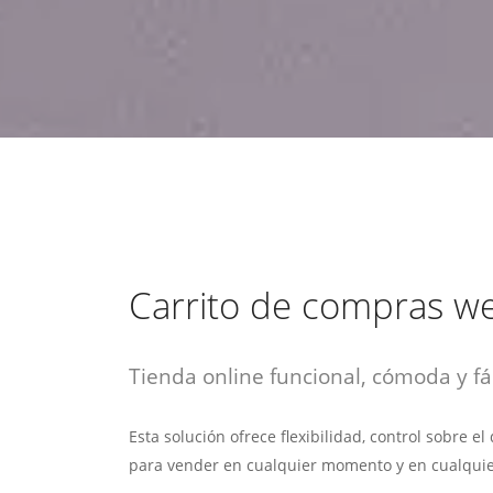
estrategia de
¡COTIZA AQUÍ!
DESDE $15 UF.
HABLAR CON EJECUTIVO
marketing digital.
DESDE $300 UF.
ASESORATE POR UN EXPERTO
Carrito de compras w
Tienda online funcional, cómoda y fác
Esta solución ofrece flexibilidad, control sobre e
para vender en cualquier momento y en cualquie