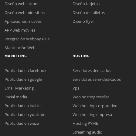
Diseño web intranet
Diseño tarjetas
Diseño web mini sitios
Diseño de folletos
Aplicaciones moviles
Diseño flyer
APP web móviles
Integración Webpay Plus
Mantención Web
MARKETING
HOSTING
Publicidad en facebook
Servidores dedicados
Publicidad en google
Servidores semi-dedicados
Email Marketing
Vps
Social media
Web hosting reseller
Publicidad en twitter
Web hosting corporativo
Reunión online
Publicidad en youtube
Web hosting empresa
Nuestros ejecutivos le enviarán un correo electrónico con el enlace a
Chat Online
Publicidad en waze
Hosting PYME
Meet para la reunión online.
Cotización
Streaming audio
Todos nuestros ejecutivos están fuera de línea. Complete el formulario