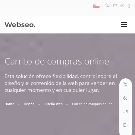
08:30 AM A 17:30 PM
ventas@webseo.cl
Carrito de compras online
09:30 AM A 18:30 PM
soporte@webseo.cl
Esta solución ofrece flexibilidad, control sobre el
diseño y el contenido de la web para vender en
cualquier momento y en cualquier lugar.
Home
Diseño
Diseño web
Carrito de compras online
ABRIR TICKET