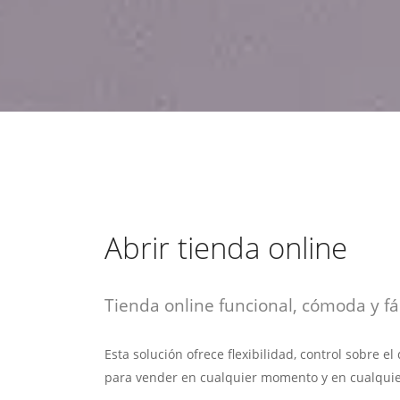
estrategia de
¡COTIZA AQUÍ!
DESDE $15 UF.
HABLAR CON EJECUTIVO
marketing digital.
DESDE $300 UF.
ASESORATE POR UN EXPERTO
Abrir tienda online
Tienda online funcional, cómoda y fác
Esta solución ofrece flexibilidad, control sobre e
para vender en cualquier momento y en cualquie