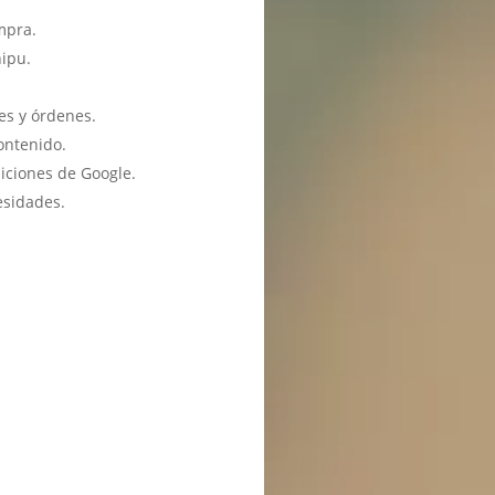
mpra.
hipu.
es y órdenes.
ontenido.
iciones de Google.
esidades.