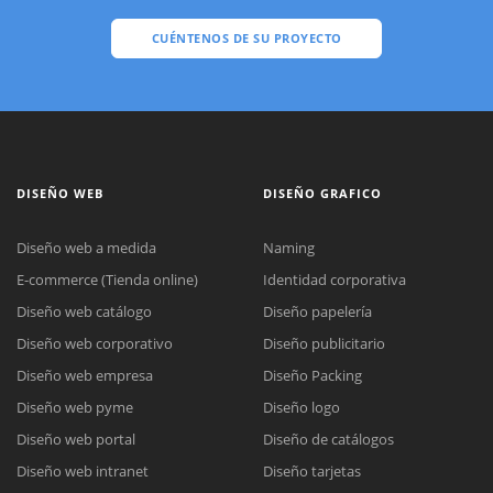
CUÉNTENOS DE SU PROYECTO
DISEÑO WEB
DISEÑO GRAFICO
Diseño web a medida
Naming
E-commerce (Tienda online)
Identidad corporativa
Diseño web catálogo
Diseño papelería
Diseño web corporativo
Diseño publicitario
Diseño web empresa
Diseño Packing
Diseño web pyme
Diseño logo
Diseño web portal
Diseño de catálogos
Diseño web intranet
Diseño tarjetas