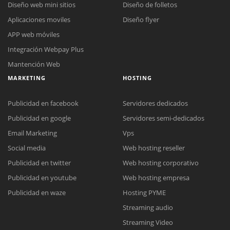
Diseño web mini sitios
Diseño de folletos
Aplicaciones moviles
Diseño flyer
APP web móviles
Integración Webpay Plus
Mantención Web
MARKETING
HOSTING
Publicidad en facebook
Servidores dedicados
Publicidad en google
Servidores semi-dedicados
Email Marketing
Vps
Social media
Web hosting reseller
Reunión online
Publicidad en twitter
Web hosting corporativo
Nuestros ejecutivos le enviarán un correo electrónico con el enlace a
Chat Online
Publicidad en youtube
Web hosting empresa
Meet para la reunión online.
Cotización
Todos nuestros ejecutivos están fuera de línea. Complete el formulario
Publicidad en waze
Hosting PYME
para enviarnos un correo electrónico con sus datos personales.
Complete el formulario y nos contactaremos a la brevedad.
Streaming audio
Streaming Video