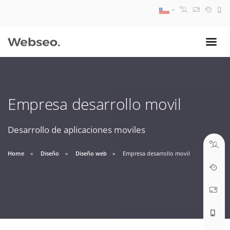
08:30 AM A 17:30 PM
ventas@webseo.cl
Empresa desarrollo movil
09:30 AM A 18:30 PM
soporte@webseo.cl
Desarrollo de aplicaciones moviles
Home
Diseño
Diseño web
Empresa desarrollo movil
ABRIR TICKET