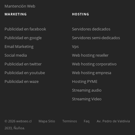
Mantención Web
MARKETING
HOSTING
Publicidad en facebook
Servidores dedicados
Publicidad en google
Servidores semi-dedicados
Email Marketing
Vps
Social media
Web hosting reseller
Reunión online
Publicidad en twitter
Web hosting corporativo
Nuestros ejecutivos le enviarán un correo electrónico con el enlace a
Chat Online
Meet para la reunión online.
Publicidad en youtube
Web hosting empresa
Cotización
Todos nuestros ejecutivos están fuera de línea. Complete el formulario
Publicidad en waze
Hosting PYME
para enviarnos un correo electrónico con sus datos personales.
Complete el formulario y nos contactaremos a la brevedad.
Streaming audio
Streaming Video
©
2026
webseo.cl
Mapa Sitio
Terminos
Faq
Av. Pedro de Valdivia
2633, Ñuñoa.