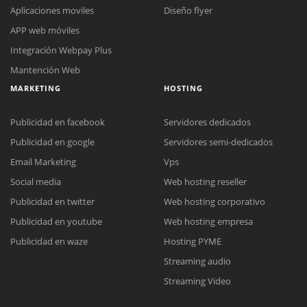
Aplicaciones moviles
Diseño flyer
APP web móviles
Integración Webpay Plus
Mantención Web
MARKETING
HOSTING
Publicidad en facebook
Servidores dedicados
Publicidad en google
Servidores semi-dedicados
Email Marketing
Vps
Social media
Web hosting reseller
Reunión online
Publicidad en twitter
Web hosting corporativo
Nuestros ejecutivos le enviarán un correo electrónico con el enlace a
Chat Online
Publicidad en youtube
Web hosting empresa
Meet para la reunión online.
Cotización
Todos nuestros ejecutivos están fuera de línea. Complete el formulario
Publicidad en waze
Hosting PYME
para enviarnos un correo electrónico con sus datos personales.
Complete el formulario y nos contactaremos a la brevedad.
Streaming audio
Streaming Video