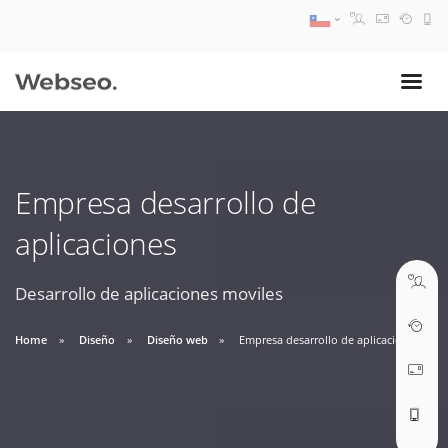
08:30 AM A 17:30 PM
ventas@webseo.cl
Empresa desarrollo de
09:30 AM A 18:30 PM
aplicaciones
soporte@webseo.cl
Desarrollo de aplicaciones moviles
Home
Diseño
Diseño web
Empresa desarrollo de aplicaciones
ABRIR TICKET