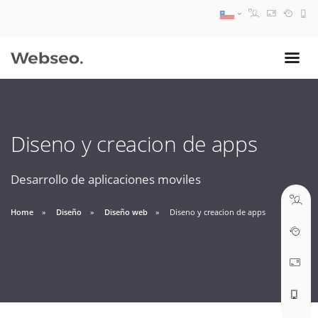
08:30 AM A 17:30 PM
ventas@webseo.cl
Diseno y creacion de apps
09:30 AM A 18:30 PM
soporte@webseo.cl
Desarrollo de aplicaciones moviles
Home
Diseño
Diseño web
Diseno y creacion de apps
ABRIR TICKET