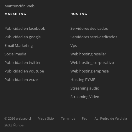
Mantención Web
MARKETING
HOSTING
Publicidad en facebook
Servidores dedicados
Publicidad en google
Servidores semi-dedicados
Email Marketing
Vps
Social media
Web hosting reseller
Reunión online
Publicidad en twitter
Web hosting corporativo
Nuestros ejecutivos le enviarán un correo electrónico con el enlace a
Chat Online
Meet para la reunión online.
Publicidad en youtube
Web hosting empresa
Cotización
Todos nuestros ejecutivos están fuera de línea. Complete el formulario
Publicidad en waze
Hosting PYME
para enviarnos un correo electrónico con sus datos personales.
Complete el formulario y nos contactaremos a la brevedad.
Streaming audio
Streaming Video
©
2026
webseo.cl
Mapa Sitio
Terminos
Faq
Av. Pedro de Valdivia
2633, Ñuñoa.