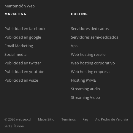
Mantención Web
MARKETING
HOSTING
Publicidad en facebook
Servidores dedicados
Publicidad en google
Servidores semi-dedicados
Email Marketing
Vps
Social media
Web hosting reseller
Reunión online
Publicidad en twitter
Web hosting corporativo
Nuestros ejecutivos le enviarán un correo electrónico con el enlace a
Chat Online
Meet para la reunión online.
Publicidad en youtube
Web hosting empresa
Cotización
Todos nuestros ejecutivos están fuera de línea. Complete el formulario
Publicidad en waze
Hosting PYME
para enviarnos un correo electrónico con sus datos personales.
Complete el formulario y nos contactaremos a la brevedad.
Streaming audio
Streaming Video
©
2026
webseo.cl
Mapa Sitio
Terminos
Faq
Av. Pedro de Valdivia
2633, Ñuñoa.