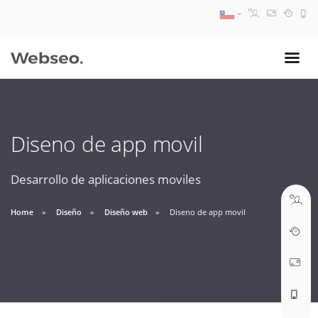
08:30 AM A 17:30 PM
ventas@webseo.cl
Diseno de app movil
09:30 AM A 18:30 PM
soporte@webseo.cl
Desarrollo de aplicaciones moviles
Home
Diseño
Diseño web
Diseno de app movil
ABRIR TICKET