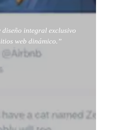
 diseño integral exclusivo
sitios web dinámico.”