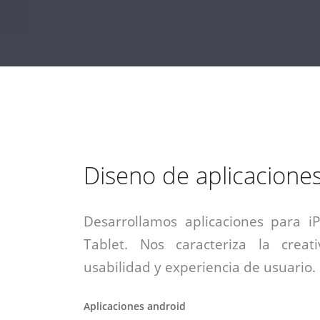
estrategia de
¡COTIZA AQUÍ!
DESDE $15 UF.
HABLAR CON EJECUTIVO
marketing digital.
DESDE $300 UF.
ASESORATE POR UN EXPERTO
Diseno de aplicacione
Desarrollamos aplicaciones para i
Tablet. Nos caracteriza la creati
usabilidad y experiencia de usuario.
Aplicaciones android