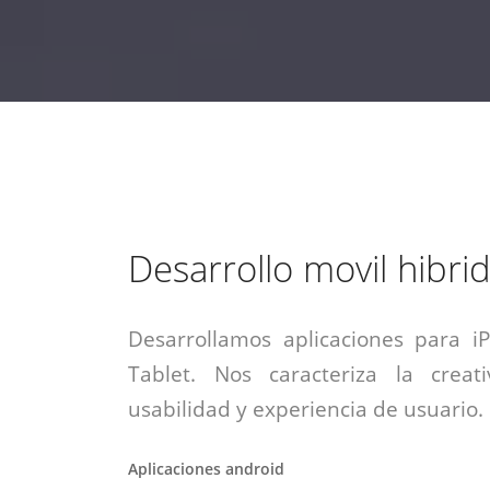
estrategia de
¡COTIZA AQUÍ!
DESDE $15 UF.
HABLAR CON EJECUTIVO
marketing digital.
DESDE $300 UF.
ASESORATE POR UN EXPERTO
Desarrollo movil hibri
Desarrollamos aplicaciones para i
Tablet. Nos caracteriza la creati
usabilidad y experiencia de usuario.
Aplicaciones android