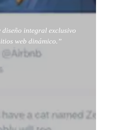
 diseño integral exclusivo
sitios web dinámico.”