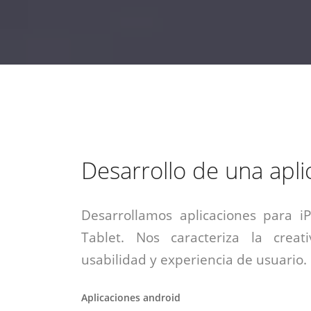
estrategia de
¡COTIZA AQUÍ!
DESDE $15 UF.
HABLAR CON EJECUTIVO
marketing digital.
DESDE $300 UF.
ASESORATE POR UN EXPERTO
Desarrollo de una apli
Desarrollamos aplicaciones para i
Tablet. Nos caracteriza la creati
usabilidad y experiencia de usuario.
Aplicaciones android