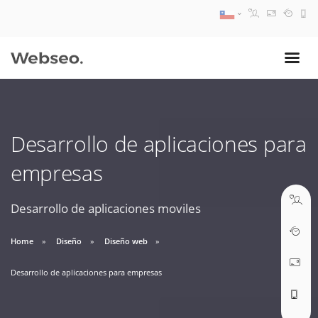
08:30 AM A 17:30 PM
ventas@webseo.cl
Desarrollo de aplicaciones para
09:30 AM A 18:30 PM
empresas
soporte@webseo.cl
Desarrollo de aplicaciones moviles
Home
Diseño
Diseño web
ABRIR TICKET
Desarrollo de aplicaciones para empresas