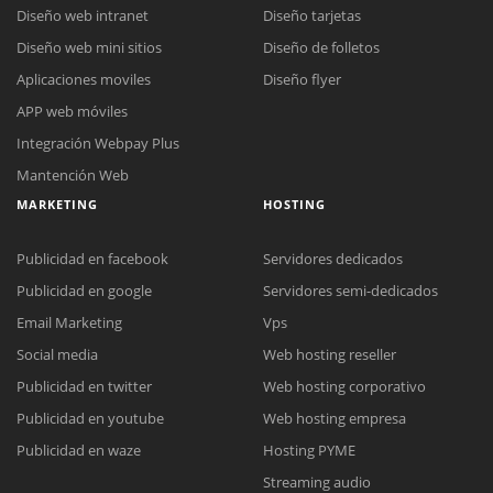
Diseño web intranet
Diseño tarjetas
Diseño web mini sitios
Diseño de folletos
Aplicaciones moviles
Diseño flyer
APP web móviles
Integración Webpay Plus
Mantención Web
MARKETING
HOSTING
Publicidad en facebook
Servidores dedicados
Publicidad en google
Servidores semi-dedicados
Email Marketing
Vps
Social media
Web hosting reseller
Reunión online
Publicidad en twitter
Web hosting corporativo
Nuestros ejecutivos le enviarán un correo electrónico con el enlace a
Chat Online
Publicidad en youtube
Web hosting empresa
Meet para la reunión online.
Cotización
Todos nuestros ejecutivos están fuera de línea. Complete el formulario
Publicidad en waze
Hosting PYME
para enviarnos un correo electrónico con sus datos personales.
Complete el formulario y nos contactaremos a la brevedad.
Streaming audio