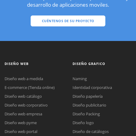
desarrollo de aplicaciones moviles.
CUÉNTENOS DE SU PROYECTO
DISEÑO WEB
DISEÑO GRAFICO
Diseño web a medida
Naming
E-commerce (Tienda online)
Identidad corporativa
Diseño web catálogo
Diseño papelería
Diseño web corporativo
Diseño publicitario
Diseño web empresa
Diseño Packing
Diseño web pyme
Diseño logo
Diseño web portal
Diseño de catálogos