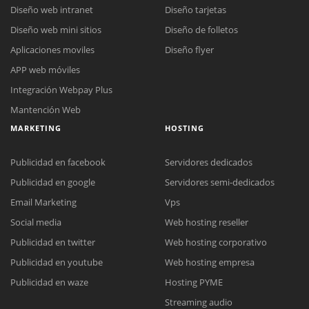
Diseño web intranet
Diseño tarjetas
Diseño web mini sitios
Diseño de folletos
Aplicaciones moviles
Diseño flyer
APP web móviles
Integración Webpay Plus
Mantención Web
MARKETING
HOSTING
Publicidad en facebook
Servidores dedicados
Publicidad en google
Servidores semi-dedicados
Email Marketing
Vps
Social media
Web hosting reseller
Reunión online
Publicidad en twitter
Web hosting corporativo
Nuestros ejecutivos le enviarán un correo electrónico con el enlace a
Chat Online
Publicidad en youtube
Web hosting empresa
Meet para la reunión online.
Cotización
Todos nuestros ejecutivos están fuera de línea. Complete el formulario
Publicidad en waze
Hosting PYME
para enviarnos un correo electrónico con sus datos personales.
Complete el formulario y nos contactaremos a la brevedad.
Streaming audio