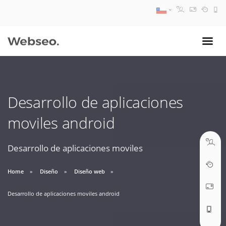
08:30 AM A 17:30 PM
ventas@webseo.cl
Desarrollo de aplicaciones
09:30 AM A 18:30 PM
moviles android
soporte@webseo.cl
Desarrollo de aplicaciones moviles
Home
Diseño
Diseño web
ABRIR TICKET
Desarrollo de aplicaciones moviles android