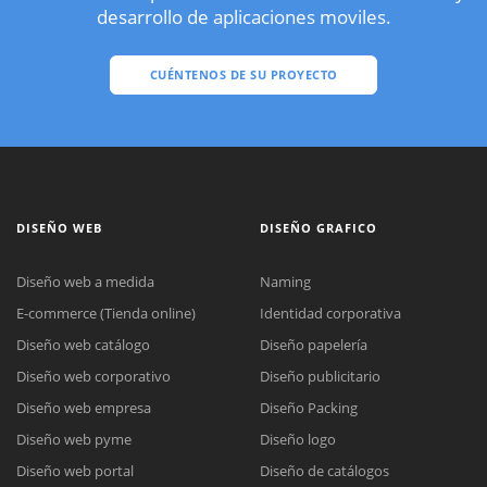
desarrollo de aplicaciones moviles.
CUÉNTENOS DE SU PROYECTO
DISEÑO WEB
DISEÑO GRAFICO
Diseño web a medida
Naming
E-commerce (Tienda online)
Identidad corporativa
Diseño web catálogo
Diseño papelería
Diseño web corporativo
Diseño publicitario
Diseño web empresa
Diseño Packing
Diseño web pyme
Diseño logo
Diseño web portal
Diseño de catálogos