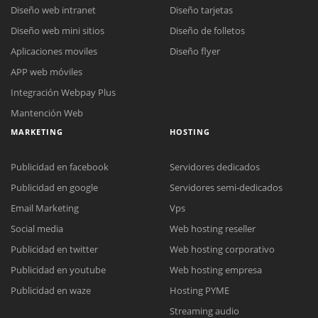
Diseño web intranet
Diseño tarjetas
Diseño web mini sitios
Diseño de folletos
Aplicaciones moviles
Diseño flyer
APP web móviles
Integración Webpay Plus
Mantención Web
MARKETING
HOSTING
Publicidad en facebook
Servidores dedicados
Publicidad en google
Servidores semi-dedicados
Email Marketing
Vps
Social media
Web hosting reseller
Reunión online
Publicidad en twitter
Web hosting corporativo
Nuestros ejecutivos le enviarán un correo electrónico con el enlace a
Chat Online
Publicidad en youtube
Web hosting empresa
Meet para la reunión online.
Cotización
Todos nuestros ejecutivos están fuera de línea. Complete el formulario
Publicidad en waze
Hosting PYME
para enviarnos un correo electrónico con sus datos personales.
Complete el formulario y nos contactaremos a la brevedad.
Streaming audio