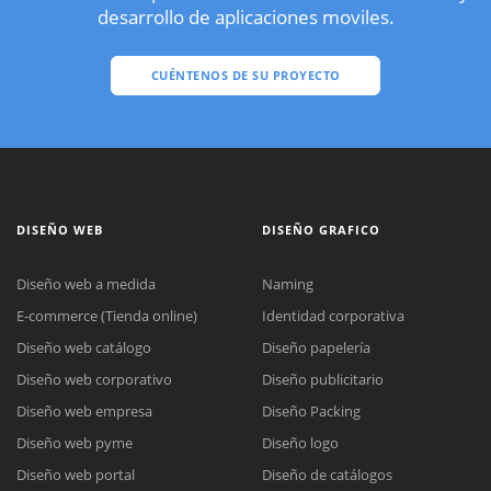
desarrollo de aplicaciones moviles.
CUÉNTENOS DE SU PROYECTO
DISEÑO WEB
DISEÑO GRAFICO
Diseño web a medida
Naming
E-commerce (Tienda online)
Identidad corporativa
Diseño web catálogo
Diseño papelería
Diseño web corporativo
Diseño publicitario
Diseño web empresa
Diseño Packing
Diseño web pyme
Diseño logo
Diseño web portal
Diseño de catálogos