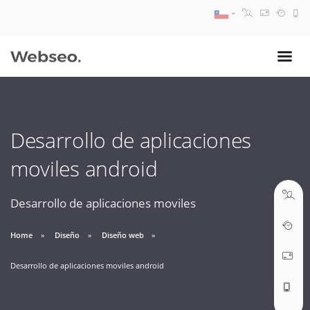
08:30 AM A 17:30 PM
ventas@webseo.cl
Desarrollo de aplicaciones
09:30 AM A 18:30 PM
moviles android
soporte@webseo.cl
Desarrollo de aplicaciones moviles
Home
Diseño
Diseño web
ABRIR TICKET
Desarrollo de aplicaciones moviles android