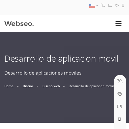
08:30 AM A 17:30 PM
ventas@webseo.cl
Desarrollo de aplicacion movil
09:30 AM A 18:30 PM
soporte@webseo.cl
Desarrollo de aplicaciones moviles
Home
Diseño
Diseño web
Desarrollo de aplicacion movil
ABRIR TICKET