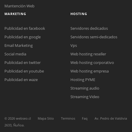
Mantención Web
MARKETING
HOSTING
Publicidad en facebook
Servidores dedicados
Publicidad en google
Servidores semi-dedicados
Email Marketing
Vps
Social media
Web hosting reseller
Reunión online
Publicidad en twitter
Web hosting corporativo
Nuestros ejecutivos le enviarán un correo electrónico con el enlace a
Chat Online
Meet para la reunión online.
Publicidad en youtube
Web hosting empresa
Cotización
Todos nuestros ejecutivos están fuera de línea. Complete el formulario
Publicidad en waze
Hosting PYME
para enviarnos un correo electrónico con sus datos personales.
Complete el formulario y nos contactaremos a la brevedad.
Streaming audio
Streaming Video
©
2026
webseo.cl
Mapa Sitio
Terminos
Faq
Av. Pedro de Valdivia
2633, Ñuñoa.