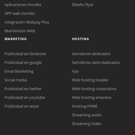
Aplicaciones moviles
Diseño flyer
APP web móviles
Integración Webpay Plus
Mantención Web
MARKETING
HOSTING
Publicidad en facebook
Servidores dedicados
Publicidad en google
Servidores semi-dedicados
Email Marketing
Vps
Social media
Web hosting reseller
Reunión online
Publicidad en twitter
Web hosting corporativo
Nuestros ejecutivos le enviarán un correo electrónico con el enlace a
Chat Online
Publicidad en youtube
Web hosting empresa
Meet para la reunión online.
Cotización
Todos nuestros ejecutivos están fuera de línea. Complete el formulario
Publicidad en waze
Hosting PYME
para enviarnos un correo electrónico con sus datos personales.
Complete el formulario y nos contactaremos a la brevedad.
Streaming audio
Streaming Video