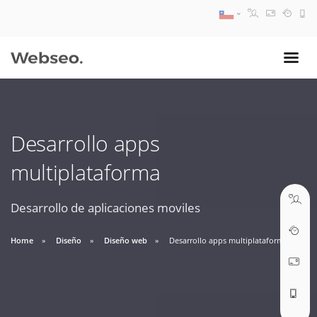
08:30 AM A 17:30 PM
ventas@webseo.cl
Desarrollo apps
09:30 AM A 18:30 PM
multiplataforma
soporte@webseo.cl
Desarrollo de aplicaciones moviles
Home
Diseño
Diseño web
Desarrollo apps multiplataforma
ABRIR TICKET