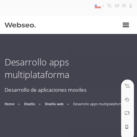
08:30 AM A 17:30 PM
ventas@webseo.cl
Desarrollo apps
09:30 AM A 18:30 PM
multiplataforma
soporte@webseo.cl
Desarrollo de aplicaciones moviles
Home
Diseño
Diseño web
Desarrollo apps multiplataforma
ABRIR TICKET