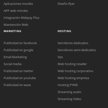
Aplicaciones moviles
Diseño flyer
APP web móviles
Integración Webpay Plus
Mantención Web
MARKETING
HOSTING
Publicidad en facebook
Servidores dedicados
Publicidad en google
Servidores semi-dedicados
Email Marketing
Vps
Social media
Web hosting reseller
Reunión online
Publicidad en twitter
Web hosting corporativo
Nuestros ejecutivos le enviarán un correo electrónico con el enlace a
Chat Online
Publicidad en youtube
Web hosting empresa
Meet para la reunión online.
Cotización
Todos nuestros ejecutivos están fuera de línea. Complete el formulario
Publicidad en waze
Hosting PYME
para enviarnos un correo electrónico con sus datos personales.
Complete el formulario y nos contactaremos a la brevedad.
Streaming audio
Streaming Video