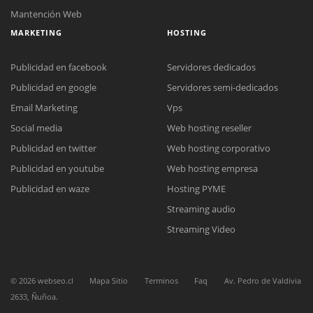
Mantención Web
MARKETING
HOSTING
Publicidad en facebook
Servidores dedicados
Publicidad en google
Servidores semi-dedicados
Email Marketing
Vps
Social media
Web hosting reseller
Reunión online
Publicidad en twitter
Web hosting corporativo
Nuestros ejecutivos le enviarán un correo electrónico con el enlace a
Chat Online
Meet para la reunión online.
Publicidad en youtube
Web hosting empresa
Cotización
Todos nuestros ejecutivos están fuera de línea. Complete el formulario
Publicidad en waze
Hosting PYME
para enviarnos un correo electrónico con sus datos personales.
Complete el formulario y nos contactaremos a la brevedad.
Streaming audio
Streaming Video
©
2026
webseo.cl
Mapa Sitio
Terminos
Faq
Av. Pedro de Valdivia
2633, Ñuñoa.