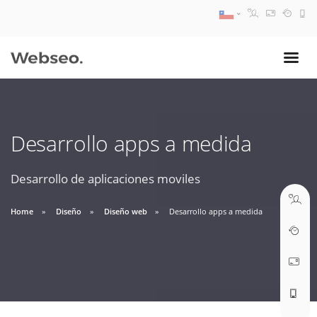
08:30 AM A 17:30 PM
ventas@webseo.cl
Desarrollo apps a medida
09:30 AM A 18:30 PM
soporte@webseo.cl
Desarrollo de aplicaciones moviles
Home
Diseño
Diseño web
Desarrollo apps a medida
ABRIR TICKET