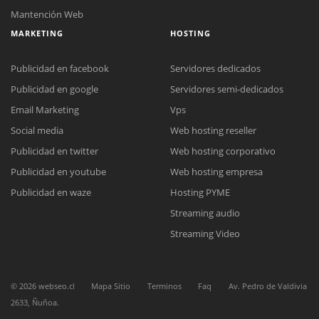
Mantención Web
MARKETING
HOSTING
Publicidad en facebook
Servidores dedicados
Publicidad en google
Servidores semi-dedicados
Email Marketing
Vps
Social media
Web hosting reseller
Reunión online
Publicidad en twitter
Web hosting corporativo
Nuestros ejecutivos le enviarán un correo electrónico con el enlace a
Chat Online
Meet para la reunión online.
Publicidad en youtube
Web hosting empresa
Cotización
Todos nuestros ejecutivos están fuera de línea. Complete el formulario
Publicidad en waze
Hosting PYME
para enviarnos un correo electrónico con sus datos personales.
Complete el formulario y nos contactaremos a la brevedad.
Streaming audio
Streaming Video
©
2026
webseo.cl
Mapa Sitio
Terminos
Faq
Av. Pedro de Valdivia
2633, Ñuñoa.