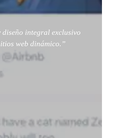
 diseño integral exclusivo
sitios web dinámico.”