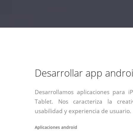
estrategia de
¡COTIZA AQUÍ!
DESDE $15 UF.
HABLAR CON EJECUTIVO
marketing digital.
DESDE $300 UF.
ASESORATE POR UN EXPERTO
Desarrollar app andro
Desarrollamos aplicaciones para i
Tablet. Nos caracteriza la creati
usabilidad y experiencia de usuario.
Aplicaciones android