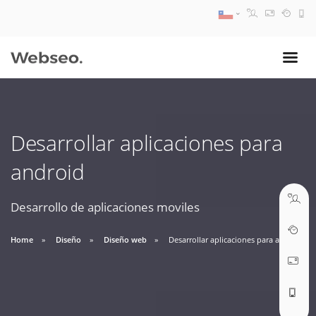
08:30 AM A 17:30 PM
ventas@webseo.cl
Desarrollar aplicaciones para
09:30 AM A 18:30 PM
android
soporte@webseo.cl
Desarrollo de aplicaciones moviles
Home
Diseño
Diseño web
Desarrollar aplicaciones para android
ABRIR TICKET