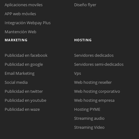
Aplicaciones moviles
Diseño flyer
APP web móviles
Integración Webpay Plus
Mantención Web
MARKETING
HOSTING
Publicidad en facebook
Servidores dedicados
Publicidad en google
Servidores semi-dedicados
Email Marketing
Vps
Social media
Web hosting reseller
Reunión online
Publicidad en twitter
Web hosting corporativo
Nuestros ejecutivos le enviarán un correo electrónico con el enlace a
Chat Online
Publicidad en youtube
Web hosting empresa
Meet para la reunión online.
Cotización
Todos nuestros ejecutivos están fuera de línea. Complete el formulario
Publicidad en waze
Hosting PYME
para enviarnos un correo electrónico con sus datos personales.
Complete el formulario y nos contactaremos a la brevedad.
Streaming audio
Streaming Video