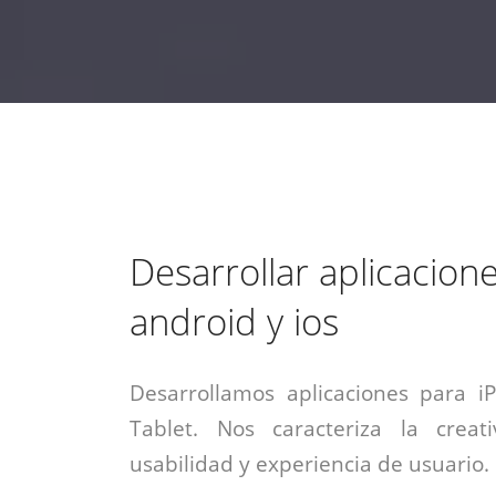
estrategia de
¡COTIZA AQUÍ!
DESDE $15 UF.
HABLAR CON EJECUTIVO
marketing digital.
DESDE $300 UF.
ASESORATE POR UN EXPERTO
Desarrollar aplicacion
android y ios
Desarrollamos aplicaciones para i
Tablet. Nos caracteriza la creati
usabilidad y experiencia de usuario.