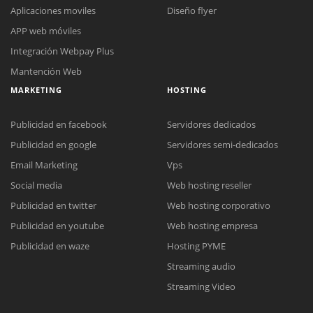
Aplicaciones moviles
Diseño flyer
APP web móviles
Integración Webpay Plus
Mantención Web
MARKETING
HOSTING
Publicidad en facebook
Servidores dedicados
Publicidad en google
Servidores semi-dedicados
Email Marketing
Vps
Social media
Web hosting reseller
Reunión online
Publicidad en twitter
Web hosting corporativo
Nuestros ejecutivos le enviarán un correo electrónico con el enlace a
Chat Online
Publicidad en youtube
Web hosting empresa
Meet para la reunión online.
Cotización
Todos nuestros ejecutivos están fuera de línea. Complete el formulario
Publicidad en waze
Hosting PYME
para enviarnos un correo electrónico con sus datos personales.
Complete el formulario y nos contactaremos a la brevedad.
Streaming audio
Streaming Video