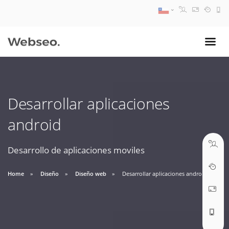
08:30 AM A 17:30 PM
ventas@webseo.cl
Desarrollar aplicaciones
09:30 AM A 18:30 PM
android
soporte@webseo.cl
Desarrollo de aplicaciones moviles
Home
Diseño
Diseño web
Desarrollar aplicaciones android
ABRIR TICKET