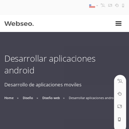
08:30 AM A 17:30 PM
ventas@webseo.cl
Desarrollar aplicaciones
09:30 AM A 18:30 PM
android
soporte@webseo.cl
Desarrollo de aplicaciones moviles
Home
Diseño
Diseño web
Desarrollar aplicaciones android
ABRIR TICKET