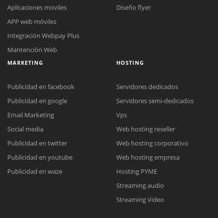
Aplicaciones moviles
Diseño flyer
APP web móviles
Integración Webpay Plus
Mantención Web
MARKETING
HOSTING
Publicidad en facebook
Servidores dedicados
Publicidad en google
Servidores semi-dedicados
Email Marketing
Vps
Social media
Web hosting reseller
Reunión online
Publicidad en twitter
Web hosting corporativo
Nuestros ejecutivos le enviarán un correo electrónico con el enlace a
Chat Online
Publicidad en youtube
Web hosting empresa
Meet para la reunión online.
Cotización
Todos nuestros ejecutivos están fuera de línea. Complete el formulario
Publicidad en waze
Hosting PYME
para enviarnos un correo electrónico con sus datos personales.
Complete el formulario y nos contactaremos a la brevedad.
Streaming audio
Streaming Video