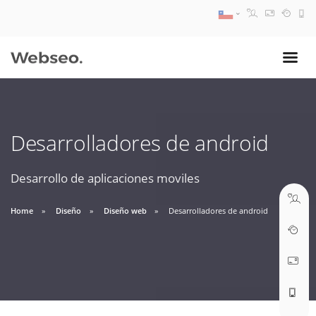
08:30 AM A 17:30 PM
ventas@webseo.cl
Desarrolladores de android
09:30 AM A 18:30 PM
soporte@webseo.cl
Desarrollo de aplicaciones moviles
Home
Diseño
Diseño web
Desarrolladores de android
ABRIR TICKET