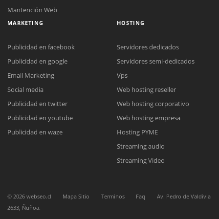
Mantención Web
MARKETING
HOSTING
Publicidad en facebook
Servidores dedicados
Publicidad en google
Servidores semi-dedicados
Email Marketing
Vps
Social media
Web hosting reseller
Reunión online
Publicidad en twitter
Web hosting corporativo
Nuestros ejecutivos le enviarán un correo electrónico con el enlace a
Chat Online
Meet para la reunión online.
Publicidad en youtube
Web hosting empresa
Cotización
Todos nuestros ejecutivos están fuera de línea. Complete el formulario
Publicidad en waze
Hosting PYME
para enviarnos un correo electrónico con sus datos personales.
Complete el formulario y nos contactaremos a la brevedad.
Streaming audio
Streaming Video
©
2026
webseo.cl
Mapa Sitio
Terminos
Faq
Av. Pedro de Valdivia
2633, Ñuñoa.