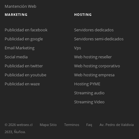
Mantención Web
MARKETING
HOSTING
Publicidad en facebook
Servidores dedicados
Publicidad en google
Servidores semi-dedicados
Email Marketing
Vps
Social media
Web hosting reseller
Reunión online
Publicidad en twitter
Web hosting corporativo
Nuestros ejecutivos le enviarán un correo electrónico con el enlace a
Chat Online
Meet para la reunión online.
Publicidad en youtube
Web hosting empresa
Cotización
Todos nuestros ejecutivos están fuera de línea. Complete el formulario
Publicidad en waze
Hosting PYME
para enviarnos un correo electrónico con sus datos personales.
Complete el formulario y nos contactaremos a la brevedad.
Streaming audio
Streaming Video
©
2026
webseo.cl
Mapa Sitio
Terminos
Faq
Av. Pedro de Valdivia
2633, Ñuñoa.