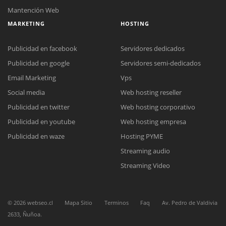
Mantención Web
MARKETING
HOSTING
Publicidad en facebook
Servidores dedicados
Publicidad en google
Servidores semi-dedicados
Email Marketing
Vps
Social media
Web hosting reseller
Reunión online
Publicidad en twitter
Web hosting corporativo
Nuestros ejecutivos le enviarán un correo electrónico con el enlace a
Chat Online
Meet para la reunión online.
Publicidad en youtube
Web hosting empresa
Cotización
Todos nuestros ejecutivos están fuera de línea. Complete el formulario
Publicidad en waze
Hosting PYME
para enviarnos un correo electrónico con sus datos personales.
Complete el formulario y nos contactaremos a la brevedad.
Streaming audio
Streaming Video
©
2026
webseo.cl
Mapa Sitio
Terminos
Faq
Av. Pedro de Valdivia
2633, Ñuñoa.