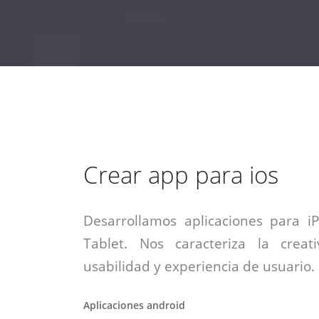
estrategia de
¡COTIZA AQUÍ!
DESDE $15 UF.
HABLAR CON EJECUTIVO
marketing digital.
DESDE $300 UF.
ASESORATE POR UN EXPERTO
Crear app para ios
Desarrollamos aplicaciones para i
Tablet. Nos caracteriza la creati
usabilidad y experiencia de usuario.
Aplicaciones android