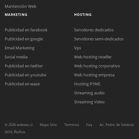
Mantención Web
MARKETING
HOSTING
Publicidad en facebook
Servidores dedicados
Publicidad en google
Servidores semi-dedicados
Email Marketing
Vps
Social media
Web hosting reseller
Reunión online
Publicidad en twitter
Web hosting corporativo
Nuestros ejecutivos le enviarán un correo electrónico con el enlace a
Chat Online
Meet para la reunión online.
Publicidad en youtube
Web hosting empresa
Cotización
Todos nuestros ejecutivos están fuera de línea. Complete el formulario
Publicidad en waze
Hosting PYME
para enviarnos un correo electrónico con sus datos personales.
Complete el formulario y nos contactaremos a la brevedad.
Streaming audio
Streaming Video
©
2026
webseo.cl
Mapa Sitio
Terminos
Faq
Av. Pedro de Valdivia
2633, Ñuñoa.