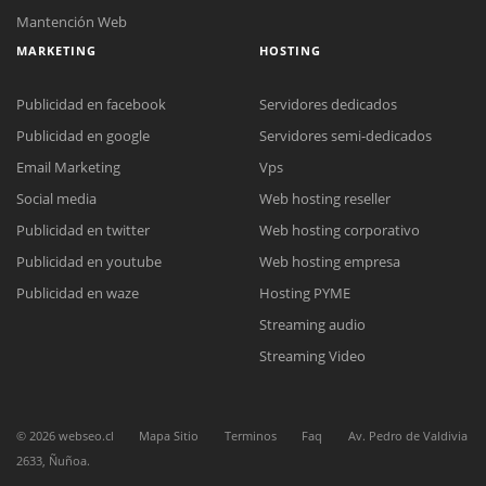
Mantención Web
MARKETING
HOSTING
Publicidad en facebook
Servidores dedicados
Publicidad en google
Servidores semi-dedicados
Email Marketing
Vps
Social media
Web hosting reseller
Reunión online
Publicidad en twitter
Web hosting corporativo
Nuestros ejecutivos le enviarán un correo electrónico con el enlace a
Chat Online
Meet para la reunión online.
Publicidad en youtube
Web hosting empresa
Cotización
Todos nuestros ejecutivos están fuera de línea. Complete el formulario
Publicidad en waze
Hosting PYME
para enviarnos un correo electrónico con sus datos personales.
Complete el formulario y nos contactaremos a la brevedad.
Streaming audio
Streaming Video
©
2026
webseo.cl
Mapa Sitio
Terminos
Faq
Av. Pedro de Valdivia
2633, Ñuñoa.