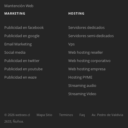
Mantención Web
MARKETING
HOSTING
Publicidad en facebook
Servidores dedicados
Publicidad en google
Servidores semi-dedicados
Email Marketing
Vps
Social media
Web hosting reseller
Reunión online
Publicidad en twitter
Web hosting corporativo
Nuestros ejecutivos le enviarán un correo electrónico con el enlace a
Chat Online
Meet para la reunión online.
Publicidad en youtube
Web hosting empresa
Cotización
Todos nuestros ejecutivos están fuera de línea. Complete el formulario
Publicidad en waze
Hosting PYME
para enviarnos un correo electrónico con sus datos personales.
Complete el formulario y nos contactaremos a la brevedad.
Streaming audio
Streaming Video
©
2026
webseo.cl
Mapa Sitio
Terminos
Faq
Av. Pedro de Valdivia
2633, Ñuñoa.