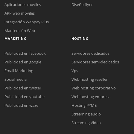
Aplicaciones moviles
Diseño flyer
APP web móviles
Integración Webpay Plus
Mantención Web
MARKETING
HOSTING
Publicidad en facebook
Servidores dedicados
Publicidad en google
Servidores semi-dedicados
Email Marketing
Vps
Social media
Web hosting reseller
Reunión online
Publicidad en twitter
Web hosting corporativo
Nuestros ejecutivos le enviarán un correo electrónico con el enlace a
Chat Online
Publicidad en youtube
Web hosting empresa
Meet para la reunión online.
Cotización
Todos nuestros ejecutivos están fuera de línea. Complete el formulario
Publicidad en waze
Hosting PYME
para enviarnos un correo electrónico con sus datos personales.
Complete el formulario y nos contactaremos a la brevedad.
Streaming audio
Streaming Video