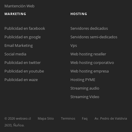
Mantención Web
MARKETING
HOSTING
Publicidad en facebook
Servidores dedicados
Publicidad en google
Servidores semi-dedicados
Email Marketing
Vps
Social media
Web hosting reseller
Reunión online
Publicidad en twitter
Web hosting corporativo
Nuestros ejecutivos le enviarán un correo electrónico con el enlace a
Chat Online
Meet para la reunión online.
Publicidad en youtube
Web hosting empresa
Cotización
Todos nuestros ejecutivos están fuera de línea. Complete el formulario
Publicidad en waze
Hosting PYME
para enviarnos un correo electrónico con sus datos personales.
Complete el formulario y nos contactaremos a la brevedad.
Streaming audio
Streaming Video
©
2026
webseo.cl
Mapa Sitio
Terminos
Faq
Av. Pedro de Valdivia
2633, Ñuñoa.