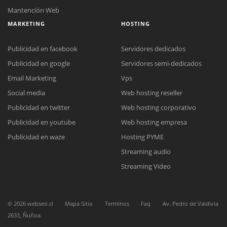
Mantención Web
MARKETING
HOSTING
Publicidad en facebook
Servidores dedicados
Publicidad en google
Servidores semi-dedicados
Email Marketing
Vps
Social media
Web hosting reseller
Reunión online
Publicidad en twitter
Web hosting corporativo
Nuestros ejecutivos le enviarán un correo electrónico con el enlace a
Chat Online
Meet para la reunión online.
Publicidad en youtube
Web hosting empresa
Cotización
Todos nuestros ejecutivos están fuera de línea. Complete el formulario
Publicidad en waze
Hosting PYME
para enviarnos un correo electrónico con sus datos personales.
Complete el formulario y nos contactaremos a la brevedad.
Streaming audio
Streaming Video
©
2026
webseo.cl
Mapa Sitio
Terminos
Faq
Av. Pedro de Valdivia
2633, Ñuñoa.