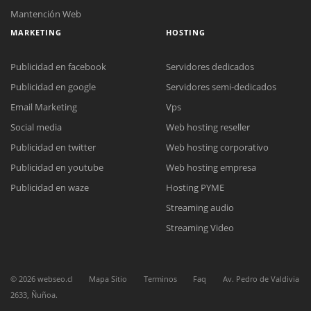
Mantención Web
MARKETING
HOSTING
Publicidad en facebook
Servidores dedicados
Publicidad en google
Servidores semi-dedicados
Email Marketing
Vps
Social media
Web hosting reseller
Reunión online
Publicidad en twitter
Web hosting corporativo
Nuestros ejecutivos le enviarán un correo electrónico con el enlace a
Chat Online
Meet para la reunión online.
Publicidad en youtube
Web hosting empresa
Cotización
Todos nuestros ejecutivos están fuera de línea. Complete el formulario
Publicidad en waze
Hosting PYME
para enviarnos un correo electrónico con sus datos personales.
Complete el formulario y nos contactaremos a la brevedad.
Streaming audio
Streaming Video
©
2026
webseo.cl
Mapa Sitio
Terminos
Faq
Av. Pedro de Valdivia
2633, Ñuñoa.