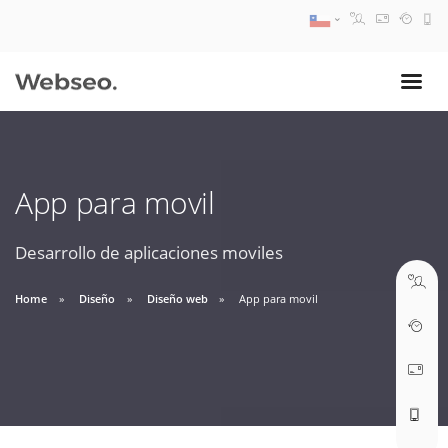
08:30 AM A 17:30 PM
ventas@webseo.cl
App para movil
09:30 AM A 18:30 PM
soporte@webseo.cl
Desarrollo de aplicaciones moviles
Home
Diseño
Diseño web
App para movil
ABRIR TICKET