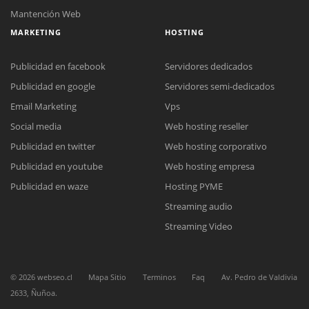
Mantención Web
MARKETING
HOSTING
Publicidad en facebook
Servidores dedicados
Publicidad en google
Servidores semi-dedicados
Email Marketing
Vps
Social media
Web hosting reseller
Reunión online
Publicidad en twitter
Web hosting corporativo
Nuestros ejecutivos le enviarán un correo electrónico con el enlace a
Chat Online
Meet para la reunión online.
Publicidad en youtube
Web hosting empresa
Cotización
Todos nuestros ejecutivos están fuera de línea. Complete el formulario
Publicidad en waze
Hosting PYME
para enviarnos un correo electrónico con sus datos personales.
Complete el formulario y nos contactaremos a la brevedad.
Streaming audio
Streaming Video
©
2026
webseo.cl
Mapa Sitio
Terminos
Faq
Av. Pedro de Valdivia
2633, Ñuñoa.